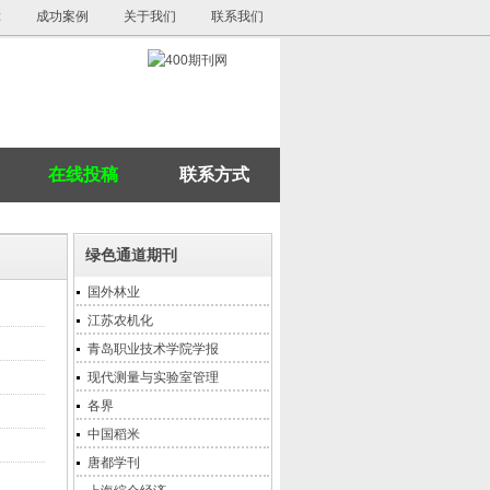
障
成功案例
关于我们
联系我们
在线投稿
联系方式
绿色通道期刊
国外林业
江苏农机化
青岛职业技术学院学报
现代测量与实验室管理
各界
中国稻米
唐都学刊