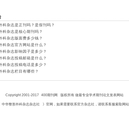
台
外科杂志是正刊吗？是假刊吗？
外科杂志是核心期刊吗？
外科杂志版面费多少钱？
外科杂志官方网站是什么？
外科杂志影响因子是多少？
外科杂志投稿邮箱是什么？
外科杂志投稿电话是多少？
外科杂志栏目有哪些？
Copyright 2001-2017
400期刊网
版权所有 做最专业学术期刊论文发表网站
《
中华整形外科杂志杂志社
》官网，如果需要联系官方杂志社，请联系客服索取网站