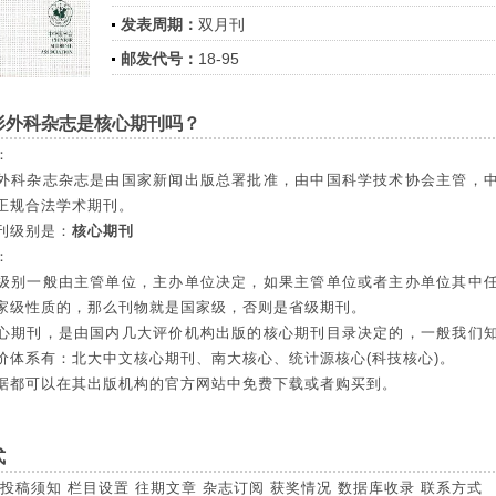
发表周期：
双月刊
邮发代号：
18-95
形外科杂志是核心期刊吗？
：
外科杂志杂志是由国家新闻出版总署批准，由中国科学技术协会主管，
正规合法学术期刊。
刊级别是：
核心期刊
：
级别一般由主管单位，主办单位决定，如果主管单位或者主办单位其中
家级性质的，那么刊物就是国家级，否则是省级期刊。
心期刊，是由国内几大评价机构出版的核心期刊目录决定的，一般我们
价体系有：北大中文核心期刊、南大核心、统计源核心(科技核心)。
据都可以在其出版机构的官方网站中免费下载或者购买到。
式
投稿须知
栏目设置
往期文章
杂志订阅
获奖情况
数据库收录
联系方式