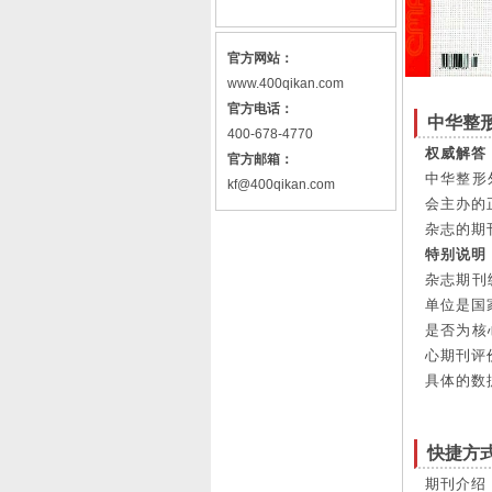
官方网站：
www.400qikan.com
官方电话：
中华整
400-678-4770
权威解答
官方邮箱：
中华整形
kf@400qikan.com
会主办的
杂志的期
特别说明
杂志期刊
单位是国
是否为核
心期刊评
具体的数
快捷方
期刊介绍