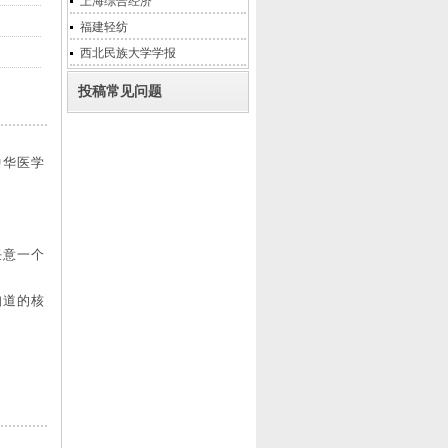
上海综合经济
福建轻纺
西北民族大学学报
投稿常见问题
中华医学
任意一个
知道的核