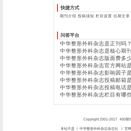
快捷方式
期刊介绍
投稿须知
栏目设置
往期文章
问答平台
中华整形外科杂志是正刊吗
中华整形外科杂志是核心期
中华整形外科杂志版面费多
中华整形外科杂志官方网站
中华整形外科杂志影响因子
中华整形外科杂志投稿邮箱
中华整形外科杂志投稿电话
中华整形外科杂志栏目有哪
Copyright 2001-2017
400期
本站不是《
中华整形外科杂志杂志社
》官