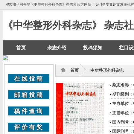
400期刊网并非《中华整形外科杂志》杂志社官方网站，我们是专业论文发表机
《中华整形外科杂志》 杂志社
首页
杂志介绍
投稿须知
栏目设
首页
中华整形外科杂志
在线投稿
杂志名称：
邮箱投稿
期刊级别：
主办单位：
稿件查询
主管单位：
国内刊号：
评价有奖
国际刊号：