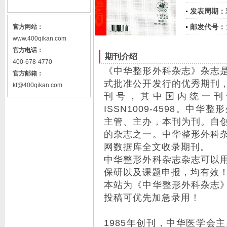
发表周期：
邮发代号：
官方网站：
www.400qikan.com
官方电话：
期刊介绍
400-678-4770
《中华整形外科杂志》杂志
官方邮箱：
式批准公开发行的优秀期刊
kf@400qikan.com
刊号，其中国内统一刊号：
ISSN1009-4598。
主管、主办，本刊为刊。自
的杂志之一。中华整形外科
网数据库全文收录期刊。
中华整形外科杂志杂志可以
保研以及课题申报，均有效
本站为《中华整形外科杂志
投稿可优先加急录用！
1985年创刊，中华医学会